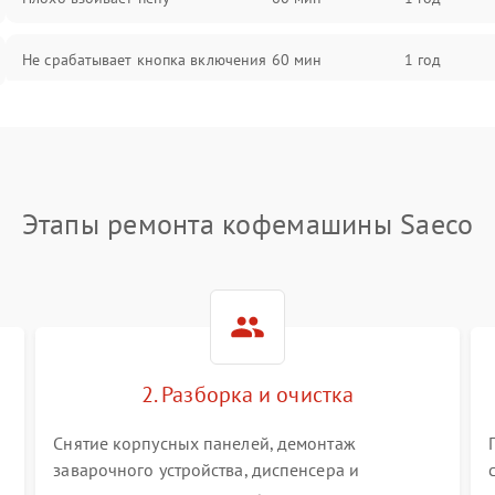
Не срабатывает кнопка включения
60 мин
1 год
Запах гари при работе
60 мин
1 год
Постоянные сбои в работе
60 мин
1 год
Этапы ремонта кофемашины Saeco
2. Разборка и очистка
Снятие корпусных панелей, демонтаж
заварочного устройства, диспенсера и