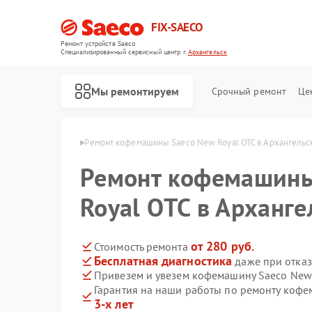
FIX-SAECO
Ремонт устройств Saeco
Специализированный cервисный центр г.
Архангельск
Мы ремонтируем
Срочный ремонт
Це
eco в Архангельске
Ремонт кофемашины Saeco New Royal OTC в Архангельс
Ремонт кофемашины
Royal OTC в Арханге
от 280 руб.
Стоимость ремонта
Бесплатная диагностика
даже при отказ
Привезем и увезем кофемашину Saeco New 
Гарантия на наши работы по ремонту коф
3-х лет