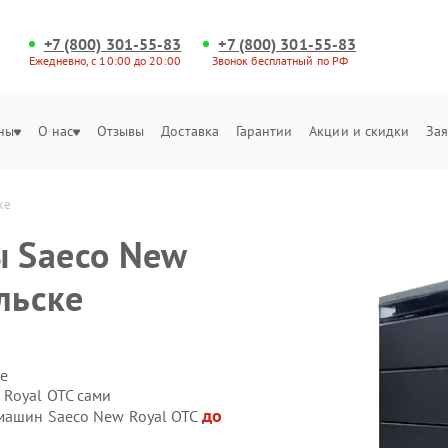
+7 (800) 301-55-83
+7 (800) 301-55-83
Ежедневно, с 10:00 до 20:00
Звонок бесплатный по РФ
ны
О нас
Отзывы
Доставка
Гарантии
Акции и скидки
Зая
ке
 Saeco New
льске
е
Royal OTC сами
до
емашин Saeco New Royal OTC