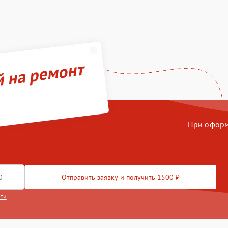
й на ремонт
При оформл
Отправить заявку и получить 1500 ₽
сти