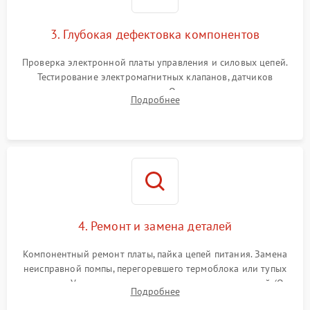
3. Глубокая дефектовка компонентов
Проверка электронной платы управления и силовых цепей.
Тестирование электромагнитных клапанов, датчиков
температуры и расходомера. Оценка степени износа
Подробнее
жерновов кофемолки, уплотнительных колец гидросистемы
и шестерней редуктора.
4. Ремонт и замена деталей
Компонентный ремонт платы, пайка цепей питания. Замена
неисправной помпы, перегоревшего термоблока или тупых
жерновов. Установка новых силиконовых уплотнителей (O-
Подробнее
ring) и тефлоновых трубок для надежного устранения