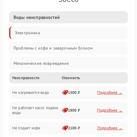
Виды неисправностей
Электроника
Проблемы с кофе и заварочным блоком
Механические повреждения
Неисправности
Стоимость
Прочие неисправности
Не нагревается вода
1500 ₽
Подробнее →
Включение и работа
Не работает насос подачи
Проблемы с водой
1800 ₽
Подробнее →
воды
Проблемы с капучинатором и паром
Не подает кофе
2100 ₽
Подробнее →