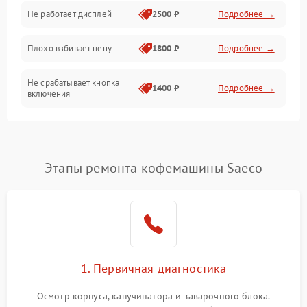
Управление и электроника
Не работает дисплей
2500 ₽
Подробнее →
Программное обеспечение
Плохо взбивает пену
1800 ₽
Подробнее →
Не срабатывает кнопка
1400 ₽
Подробнее →
включения
Запах гари при работе
1800 ₽
Подробнее →
Постоянные сбои в работе
1500 ₽
Подробнее →
Этапы ремонта кофемашины Saeco
1. Первичная диагностика
Осмотр корпуса, капучинатора и заварочного блока.