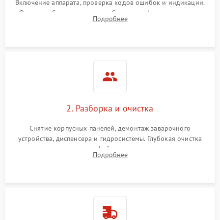
Включение аппарата, проверка кодов ошибок и индикации.
Оценка работы помпы, термоблока и кофемолки на слух.
Подробнее
Измерение температуры и давления воды для выявления
локализации поломки.
2. Разборка и очистка
Снятие корпусных панелей, демонтаж заварочного
устройства, диспенсера и гидросистемы. Глубокая очистка
внутренних узлов от кофейных масел, жмыха и накипи.
Подробнее
Промывка дренажных каналов и фильтров с использованием
специализированной химии.