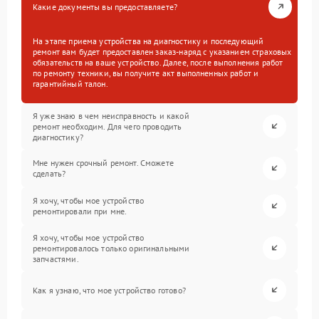
Какие документы вы предоставляете?
На этапе приема устройства на диагностику и последующий
ремонт вам будет предоставлен заказ-наряд с указанием страховых
обязательств на ваше устройство. Далее, после выполнения работ
по ремонту техники, вы получите акт выполненных работ и
гарантийный талон.
Я уже знаю в чем неисправность и какой
ремонт необходим. Для чего проводить
диагностику?
Мне нужен срочный ремонт. Сможете
сделать?
Я хочу, чтобы мое устройство
ремонтировали при мне.
Я хочу, чтобы мое устройство
ремонтировалось только оригинальными
запчастями.
Как я узнаю, что мое устройство готово?